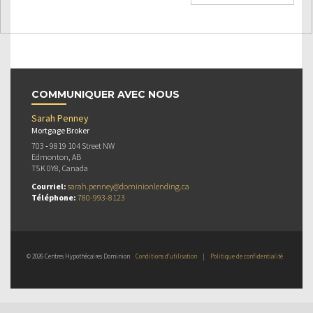
COMMUNIQUER AVEC NOUS
Sarah Penney
Mortgage Broker
703 ‐ 9819 104 Street NW
Edmonton, AB
T5K 0Y8, Canada
Courriel:
sarah.penney@dominionlending.ca
Téléphone:
780-993-8123
© 2026 Centres Hypothécaires Dominion
Conditions d’utilisation
|
Politique de confidentialité